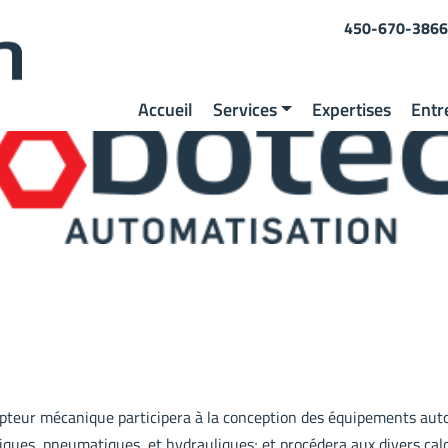
450-670-3866
Accueil
Services
Expertises
Entr
cepteur mécanique participera à la conception des équipements auto
iques, pneumatiques, et hydrauliques; et procédera aux divers cal