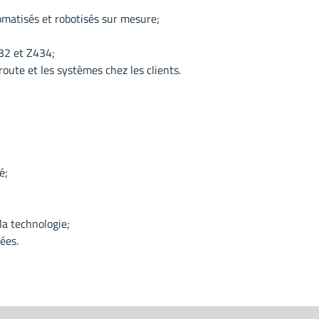
omatisés et robotisés sur mesure;
32 et Z434;
route et les systèmes chez les clients.
é;
 la technologie;
ées.